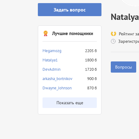
Задать вопрос
Natalya
Лучшие помощники
Рейтинг з
Зарегистр
Megamozg
2205 б
Matalya1
1800 б
Вопросы
DevAdmin
1720 б
arkasha_bortnikov
900 б
Dwayne_Johnson
870 б
Показать еще