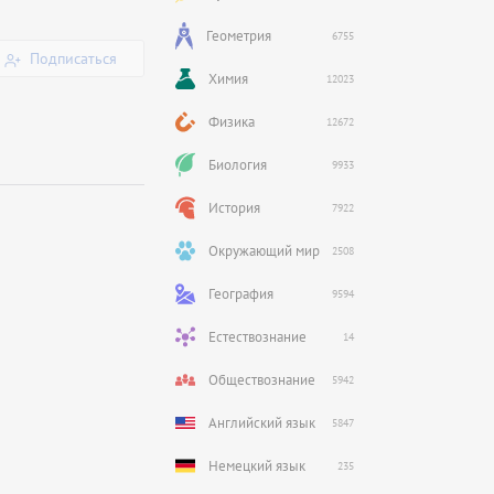
Геометрия
6755
Подписаться
Химия
12023
Физика
12672
Биология
9933
История
7922
Окружающий мир
2508
География
9594
Естествознание
14
Обществознание
5942
Английский язык
5847
Немецкий язык
235