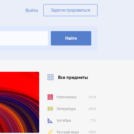
Войти
Зарегистрироваться
Найти
Все предметы
Математика
23724
Литература
10319
Алгебра
7711
Русский язык
23870