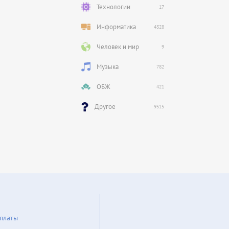
Технологии
17
Информатика
4328
Человек и мир
9
Музыка
782
ОБЖ
421
Другое
9515
платы