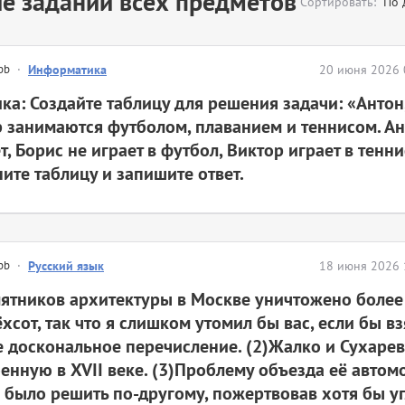
е заданий всех предметов
Сортировать:
По 
bb
·
Информатика
20 июня 2026 
ка: Создайте таблицу для решения задачи: «Антон
 занимаются футболом, плаванием и теннисом. Ан
т, Борис не играет в футбол, Виктор играет в тенни
ите таблицу и запишите ответ.
bb
·
Русский язык
18 июня 2026 
ятников архитектуры в Москве уничтожено более
хсот, так что я слишком утомил бы вас, если бы вз
 доскональное перечисление. (2)Жалко и Сухаре
енную в XVII веке. (3)Проблему объезда её авто
было решить по-другому, пожертвовав хотя бы у