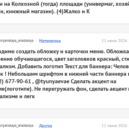
 на Колхозной (тогда) площади (универмаг, хоз
н, книжный магазин). (4)Жалко и К
bryanskaya_anastasiya
·
Математика
11 июня 2026 
димо создать обложку и карточки меню. Обложка
ение обучающегося, цвет заголовков красный, сти
лизм. Добавить логотип Текст для баннера: Чело
к ! Небольшим шрифтом в нижней части баннера 
2) 677-90-61 , @tyunyaevae Сделать акцент на
е(логотипе). Не перегружать фон, сделать акцент 
ализме и легк
bryanskaya_anastasiya
·
Другое
11 июня 2026 