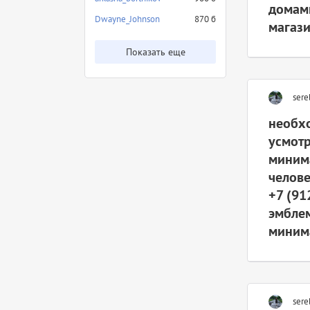
домами
Dwayne_Johnson
870 б
магази
Показать еще
sere
необхо
усмотр
минима
челове
+7 (91
эмблем
миним
sere