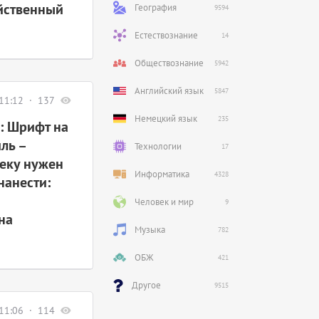
яйственный
География
9594
Естествознание
14
Обществознание
5942
Английский язык
5847
11:12
137
Немецкий язык
235
: Шрифт на
ль –
Технологии
17
веку нужен
Информатика
4328
нанести:
Человек и мир
9
на
Музыка
782
ОБЖ
421
Другое
9515
11:06
114