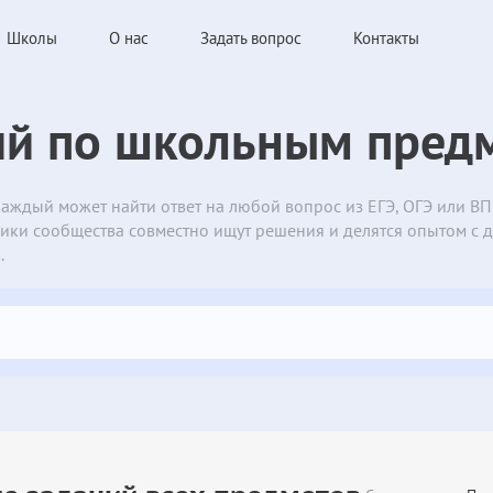
Школы
О нас
Задать вопрос
Контакты
ий по школьным пред
 каждый может найти ответ на любой вопрос из ЕГЭ, ОГЭ или 
тники сообщества совместно ищут решения и делятся опытом с 
.