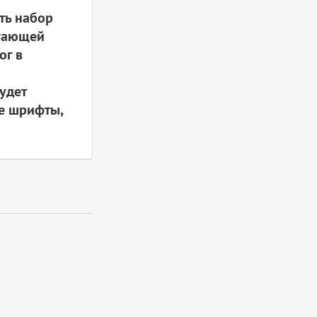
ть набор
агающей
ог в
удет
ие шрифты,