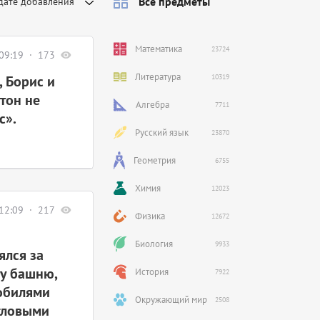
Все предметы
дате добавления
Математика
23724
09:19
173
Литература
, Борис и
10319
тон не
Алгебра
7711
с».
Русский язык
23870
Геометрия
6755
Химия
12023
12:09
217
Физика
12672
Биология
9933
ялся за
ву башню,
История
7922
мобилями
Окружающий мир
2508
гловыми