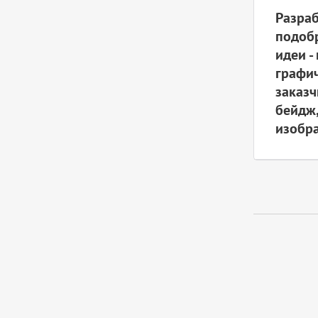
Разра
подоб
идеи -
графи
заказч
бейдж,
изобра