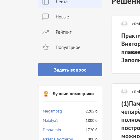
Решени
Лента
Новые
cfcv
Рейтинг
Практи
Виктор
Популярное
плавае
Заполн
Задать вопрос
cfcv
Лучшие помощники
(1)Пам
четырё
Megamozg
2205 б
полное
Matalya1
1800 б
постро
DevAdmin
1720 б
можно 
arkasha_bortnikov
900 б