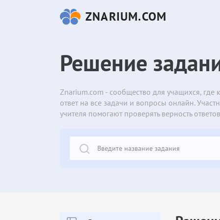
ZNARIUM.COM
Решение задан
Znarium.com - сообщество для учащихся, где
ответ на все задачи и вопросы онлайн. Учас
учителя помогают проверять верность ответов