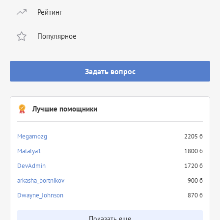
Рейтинг
Популярное
Задать вопрос
Лучшие помощники
Megamozg
2205 б
Matalya1
1800 б
DevAdmin
1720 б
arkasha_bortnikov
900 б
Dwayne_Johnson
870 б
Показать еще