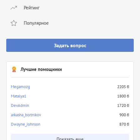
Рейтинг
Популярное
Задать вопрос
Лучшие помощники
Megamozg
2205 б
Matalya1
1800 б
DevAdmin
1720 б
arkasha_bortnikov
900 б
Dwayne_Johnson
870 б
Показать еще