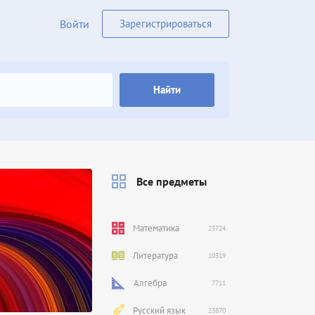
Войти
Зарегистрироваться
Найти
Все предметы
Математика
23724
Литература
10319
Алгебра
7711
Русский язык
23870