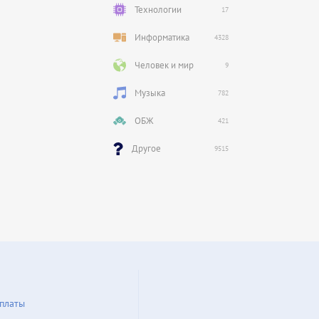
Технологии
17
Информатика
4328
Человек и мир
9
Музыка
782
ОБЖ
421
Другое
9515
платы