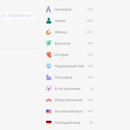
Геометрия
6755
Подписаться
Химия
12023
Физика
12672
Биология
9933
История
7922
Окружающий мир
2508
География
9594
Естествознание
14
Обществознание
5942
Английский язык
5847
Немецкий язык
235