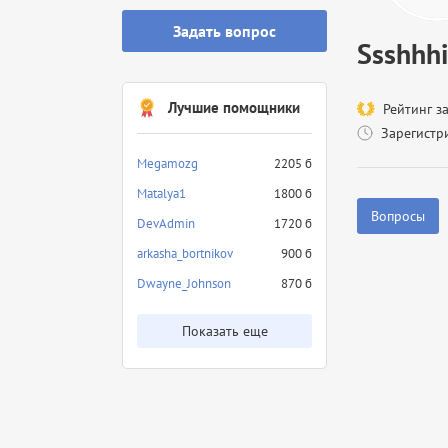
Задать вопрос
Ssshhhi
Лучшие помощники
Рейтинг з
Зарегистр
Megamozg
2205 б
Matalya1
1800 б
Вопросы
DevAdmin
1720 б
arkasha_bortnikov
900 б
Dwayne_Johnson
870 б
Показать еще