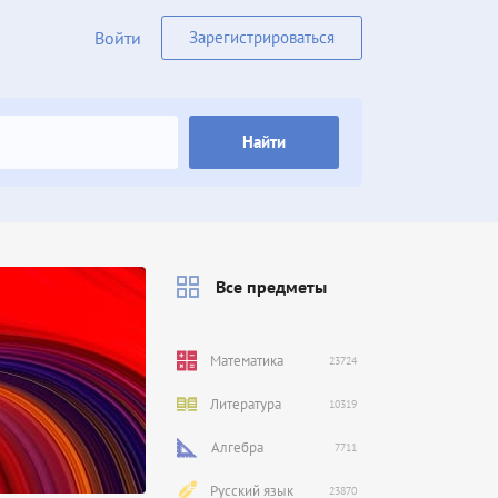
Войти
Зарегистрироваться
Найти
Все предметы
Математика
23724
Литература
10319
Алгебра
7711
Русский язык
23870