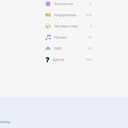
Технологии
17
Информатика
4328
Человек и мир
9
Музыка
782
ОБЖ
421
Другое
9515
платы