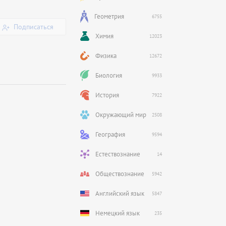
Геометрия
6755
Подписаться
Химия
12023
Физика
12672
Биология
9933
История
7922
Окружающий мир
2508
География
9594
Естествознание
14
Обществознание
5942
Английский язык
5847
Немецкий язык
235