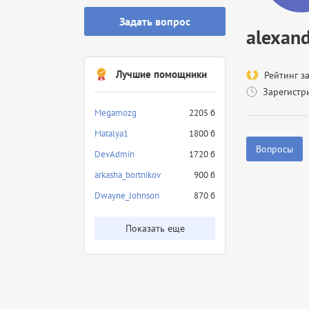
Задать вопрос
alexand
Лучшие помощники
Рейтинг з
Зарегистр
Megamozg
2205 б
Matalya1
1800 б
Вопросы
DevAdmin
1720 б
arkasha_bortnikov
900 б
Dwayne_Johnson
870 б
Показать еще