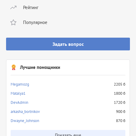
Рейтинг
Популярное
Задать вопрос
Лучшие помощники
Megamozg
2205 б
Matalya1
1800 б
DevAdmin
1720 б
arkasha_bortnikov
900 б
Dwayne_Johnson
870 б
Показать еще