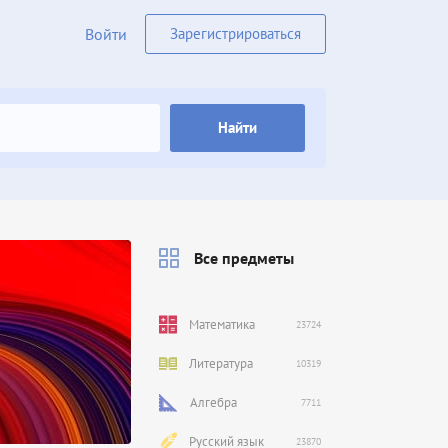
Войти
Зарегистрироваться
Найти
Все предметы
Математика
23724
Литература
10319
Алгебра
7711
Русский язык
23870