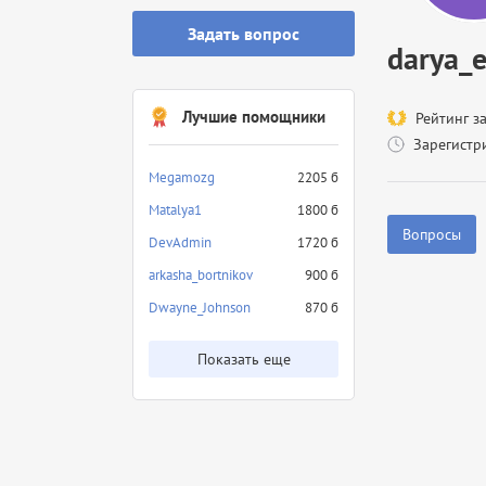
Задать вопрос
darya_e
Лучшие помощники
Рейтинг з
Зарегистр
Megamozg
2205 б
Matalya1
1800 б
Вопросы
DevAdmin
1720 б
arkasha_bortnikov
900 б
Dwayne_Johnson
870 б
Показать еще