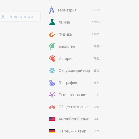
Геометрия
6755
Подписаться
Химия
12023
Физика
12672
Биология
9933
История
7922
Окружающий мир
2508
География
9594
Естествознание
14
Обществознание
5942
Английский язык
5847
Немецкий язык
235