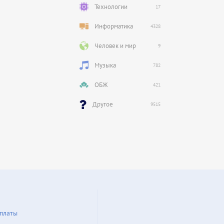
Технологии
17
Информатика
4328
Человек и мир
9
Музыка
782
ОБЖ
421
Другое
9515
платы