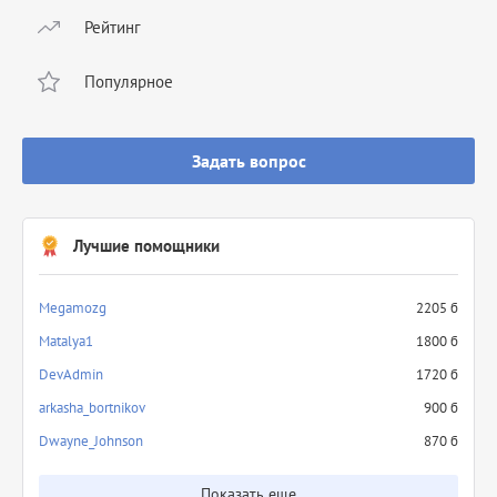
Рейтинг
Популярное
Задать вопрос
Лучшие помощники
Megamozg
2205 б
Matalya1
1800 б
DevAdmin
1720 б
arkasha_bortnikov
900 б
Dwayne_Johnson
870 б
Показать еще