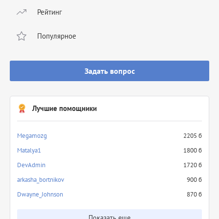
Рейтинг
Популярное
Задать вопрос
Лучшие помощники
Megamozg
2205 б
Matalya1
1800 б
DevAdmin
1720 б
arkasha_bortnikov
900 б
Dwayne_Johnson
870 б
Показать еще