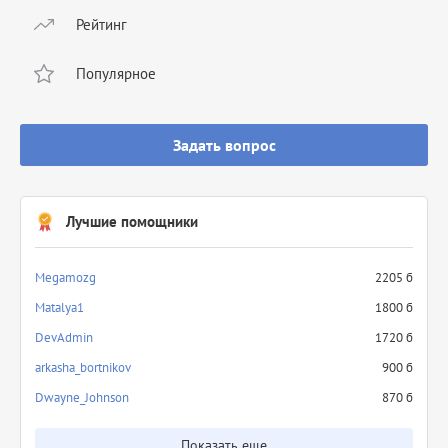
Рейтинг
Популярное
Задать вопрос
Лучшие помощники
Megamozg
2205 б
Matalya1
1800 б
DevAdmin
1720 б
arkasha_bortnikov
900 б
Dwayne_Johnson
870 б
Показать еще