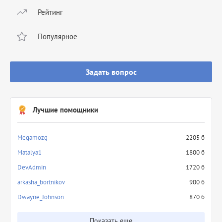
Рейтинг
Популярное
Задать вопрос
Лучшие помощники
Megamozg
2205 б
Matalya1
1800 б
DevAdmin
1720 б
arkasha_bortnikov
900 б
Dwayne_Johnson
870 б
Показать еще