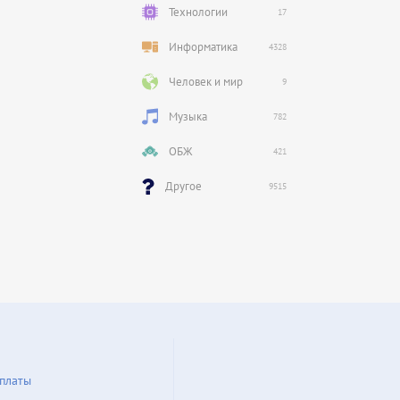
Технологии
17
Информатика
4328
Человек и мир
9
Музыка
782
ОБЖ
421
Другое
9515
платы