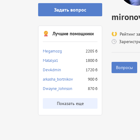
Задать вопрос
mirono
Лучшие помощники
Рейтинг з
Зарегистр
Megamozg
2205 б
Matalya1
1800 б
Вопросы
DevAdmin
1720 б
arkasha_bortnikov
900 б
Dwayne_Johnson
870 б
Показать еще