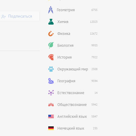
Геометрия
6755
Подписаться
Химия
12023
Физика
12672
Биология
9933
История
7922
Окружающий мир
2508
География
9594
Естествознание
14
Обществознание
5942
Английский язык
5847
Немецкий язык
235