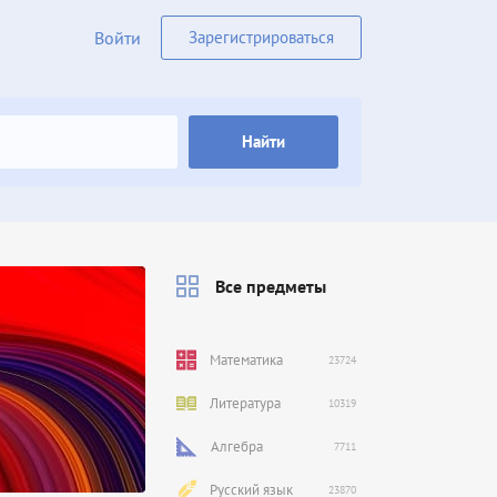
Войти
Зарегистрироваться
Найти
Все предметы
Математика
23724
Литература
10319
Алгебра
7711
Русский язык
23870