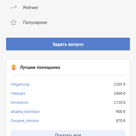
Рейтинг
Популярное
Задать вопрос
Лучшие помощники
Megamozg
2205 б
Matalya1
1800 б
DevAdmin
1720 б
arkasha_bortnikov
900 б
Dwayne_Johnson
870 б
Показать еще