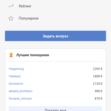
Рейтинг
Популярное
Задать вопрос
Лучшие помощники
Megamozg
2205 б
Matalya1
1800 б
DevAdmin
1720 б
arkasha_bortnikov
900 б
Dwayne_Johnson
870 б
Показать еще