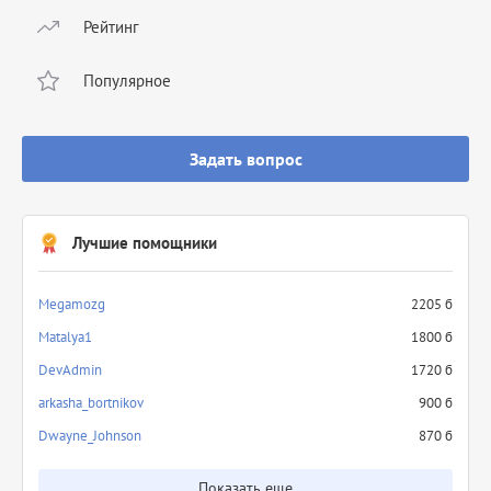
Рейтинг
Популярное
Задать вопрос
Лучшие помощники
Megamozg
2205 б
Matalya1
1800 б
DevAdmin
1720 б
arkasha_bortnikov
900 б
Dwayne_Johnson
870 б
Показать еще