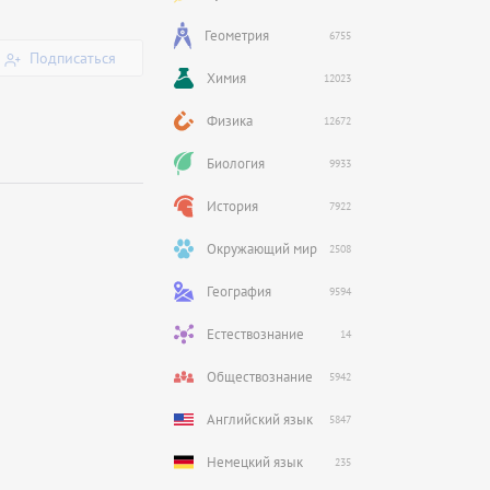
Геометрия
6755
Подписаться
Химия
12023
Физика
12672
Биология
9933
История
7922
Окружающий мир
2508
География
9594
Естествознание
14
Обществознание
5942
Английский язык
5847
Немецкий язык
235