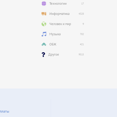
Технологии
17
Информатика
4328
Человек и мир
9
Музыка
782
ОБЖ
421
Другое
9515
платы