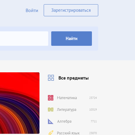
Войти
Зарегистрироваться
Найти
Все предметы
Математика
23724
Литература
10319
Алгебра
7711
Русский язык
23870