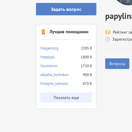
Задать вопрос
papylin
Лучшие помощники
Рейтинг з
Зарегистр
Megamozg
2205 б
Matalya1
1800 б
Вопросы
DevAdmin
1720 б
arkasha_bortnikov
900 б
Dwayne_Johnson
870 б
Показать еще