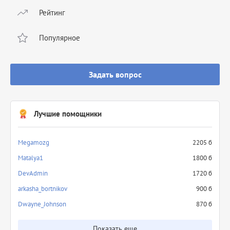
Рейтинг
Популярное
Задать вопрос
Лучшие помощники
Megamozg
2205 б
Matalya1
1800 б
DevAdmin
1720 б
arkasha_bortnikov
900 б
Dwayne_Johnson
870 б
Показать еще