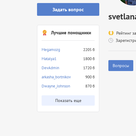
Задать вопрос
svetlan
Лучшие помощники
Рейтинг з
Зарегистр
Megamozg
2205 б
Matalya1
1800 б
Вопросы
DevAdmin
1720 б
arkasha_bortnikov
900 б
Dwayne_Johnson
870 б
Показать еще