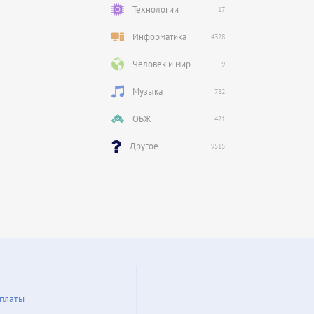
Технологии
17
Информатика
4328
Человек и мир
9
Музыка
782
ОБЖ
421
Другое
9515
платы