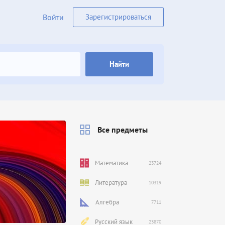
Войти
Зарегистрироваться
Найти
Все предметы
Математика
23724
Литература
10319
Алгебра
7711
Русский язык
23870