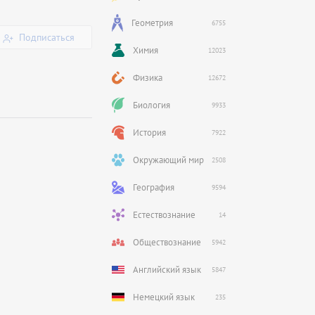
Геометрия
6755
Подписаться
Химия
12023
Физика
12672
Биология
9933
История
7922
Окружающий мир
2508
География
9594
Естествознание
14
Обществознание
5942
Английский язык
5847
Немецкий язык
235