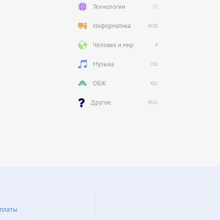
Технологии
17
Информатика
4328
Человек и мир
9
Музыка
782
ОБЖ
421
Другое
9515
платы