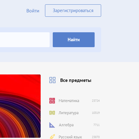
Войти
Зарегистрироваться
Найти
Все предметы
Математика
23724
Литература
10319
Алгебра
7711
Русский язык
23870