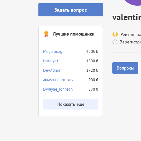
Задать вопрос
valenti
Лучшие помощники
Рейтинг з
Зарегистр
Megamozg
2205 б
Matalya1
1800 б
Вопросы
DevAdmin
1720 б
arkasha_bortnikov
900 б
Dwayne_Johnson
870 б
Показать еще