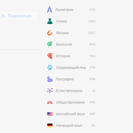
Геометрия
6755
Подписаться
Химия
12023
Физика
12672
Биология
9933
История
7922
Окружающий мир
2508
География
9594
Естествознание
14
Обществознание
5942
Английский язык
5847
Немецкий язык
235