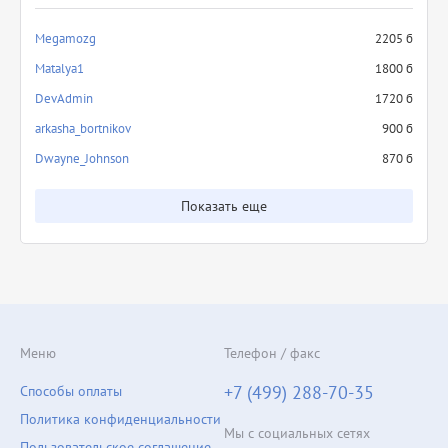
Megamozg
2205 б
Matalya1
1800 б
DevAdmin
1720 б
arkasha_bortnikov
900 б
Dwayne_Johnson
870 б
Показать еще
Меню
Телефон / факс
+7 (499) 288-70-35
Способы оплаты
Политика конфиденциальности
Мы с социальных сетях
Пользовательское соглашение