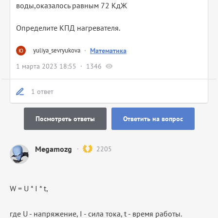
воды,оказалось равным 72 КдЖ
Определите КПД нагревателя.
yuliya_sevryukova
·
Математика
1 марта 2023 18:55
1346
1 ответ
Посмотреть ответы
Ответить на вопрос
Megamozg
2205
W = U * I * t,
где U - напряжение, I - сила тока, t - время работы.