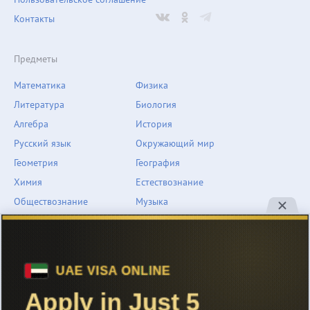
Контакты
Предметы
Математика
Физика
Литература
Биология
Алгебра
История
Русский язык
Окружающий мир
Геометрия
География
Химия
Естествознание
Обществознание
Музыка
Английский язык
ОБЖ
Немецкий язык
Другое
Технологии
Информатика
Человек и мир