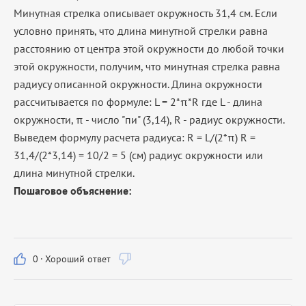
Минутная стрелка описывает окружность 31,4 см. Если
условно принять, что длина минутной стрелки равна
расстоянию от центра этой окружности до любой точки
этой окружности, получим, что минутная стрелка равна
радиусу описанной окружности. Длина окружности
рассчитывается по формуле: L = 2*π*R где L - длина
окружности, π - число "пи" (3,14), R - радиус окружности.
Выведем формулу расчета радиуса: R = L/(2*π) R =
31,4/(2*3,14) = 10/2 = 5 (см) радиус окружности или
длина минутной стрелки.
Пошаговое объяснение:
0
·
Хороший ответ