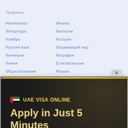
Предметы
Математика
Физика
Литература
Биология
Алгебра
История
Русский язык
Окружающий мир
Геометрия
География
Химия
Естествознание
Обществознание
Музыка
Английский язык
ОБЖ
Немецкий язык
Другое
Технологии
Информатика
Человек и мир