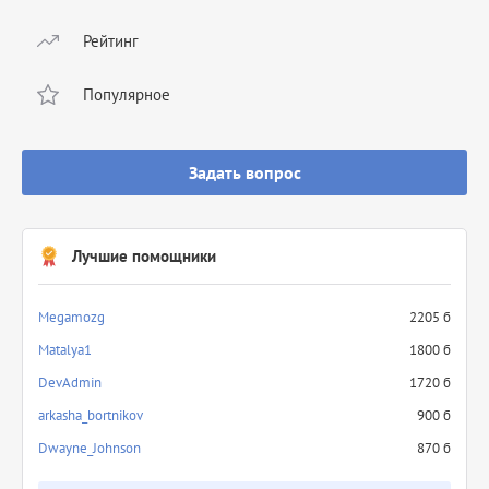
Рейтинг
Популярное
Задать вопрос
Лучшие помощники
Megamozg
2205 б
Matalya1
1800 б
DevAdmin
1720 б
arkasha_bortnikov
900 б
Dwayne_Johnson
870 б