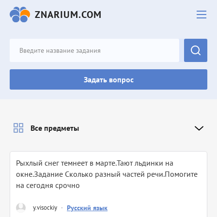
ZNARIUM.COM
Задать вопрос
Все предметы
Рыхлый снег темнеет в марте.Тают льдинки на
окне.Задание Сколько разный частей речи.Помогите
на сегодня срочно
y.visockiy
·
Русский язык