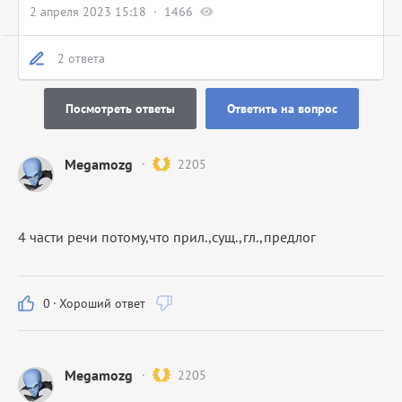
2 апреля 2023 15:18
1466
2 ответа
Посмотреть ответы
Ответить на вопрос
Megamozg
2205
4 части речи потому,что прил.,сущ.,гл.,предлог
0
·
Хороший ответ
Megamozg
2205