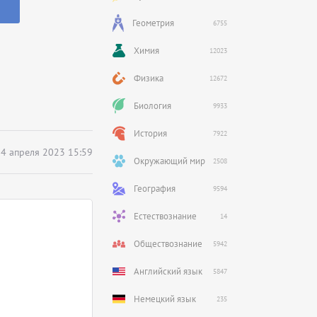
Геометрия
6755
Химия
12023
Физика
12672
Биология
9933
История
7922
4 апреля 2023 15:59
Окружающий мир
2508
География
9594
Естествознание
14
Обществознание
5942
Английский язык
5847
Немецкий язык
235