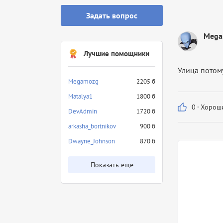
Задать вопрос
Mega
Лучшие помощники
Улица потому
Megamozg
2205 б
Matalya1
1800 б
0
·
Хороши
DevAdmin
1720 б
arkasha_bortnikov
900 б
Dwayne_Johnson
870 б
Показать еще