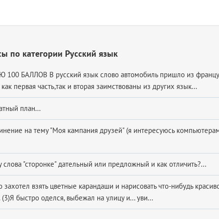
ы по категории Русский язык
100 БАЛЛОВ В русский язык слово автомобиль пришло из францу
ак первая часть,так и вторая заимствованы из других язык...
тный план​...
чинение на тему "Моя кампания друзей" (я интересуюсь компьютера
 слова "сторонке" дательный или предложный и как отличить?...
о захотел взять цветные карандаши и нарисовать что-нибудь красиво
 (3)Я быстро оделся, выбежал на улицу и... уви...