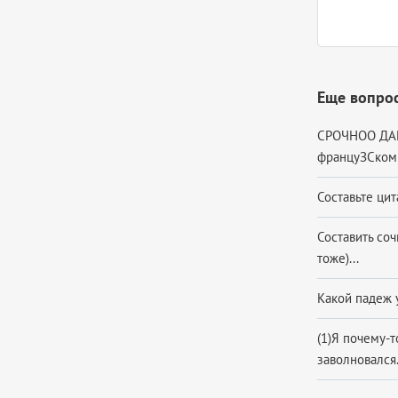
Еще вопрос
СРОЧНОО ДАЮ 
француЗСком к
Составьте цита
Составить со
тоже)...
Какой падеж у
(1)Я почему-т
заволновался.