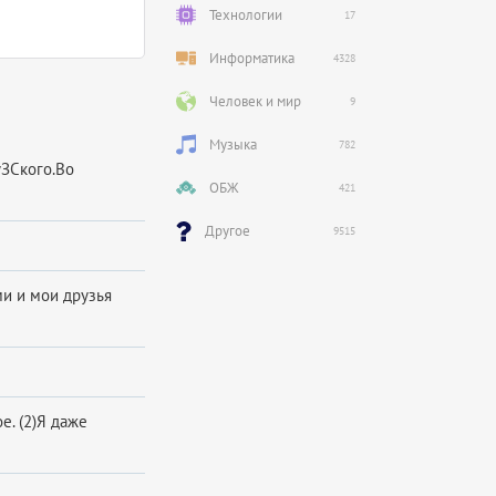
Технологии
17
Информатика
4328
Человек и мир
9
Музыка
782
ЗСкого.Во
ОБЖ
421
Другое
9515
ми и мои друзья
е. (2)Я даже