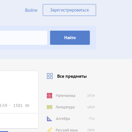
Войти
Зарегистрироваться
Найти
Все предметы
Математика
23724
5:59
1501
Литература
10319
Алгебра
7711
Русский язык
23870