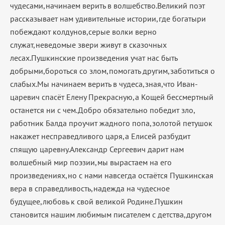
чудесами,начинаем верить в волшебство.Великий поэт
рассказывает нам удивительные истории,где богатыри
побеждают колдунов,серые волки верно
служат,неведомые звери живут в сказочных
лесах.Пушкинские произведения учат нас быть
добрыми,бороться со злом,помогать другим,заботиться о
слабых.Мы начинаем верить в чудеса,зная,что Иван-
царевич спасёт Елену Прекрасную,а Кощей бессмертный
останется ни с чем.Добро обязательно победит зло,
работник Балда проучит жадного попа,золотой петушок
накажет несправедливого царя,а Елисей разбудит
спящую царевну.Александр Сергеевич дарит нам
волшебный мир поэзии,мы вырастаем на его
произведениях,но с нами навсегда остаётся Пушкинская
вера в справедливость,надежда на чудесное
будущее,любовь к свой великой Родине.Пушкин
становится нашим любимым писателем с детства,другом