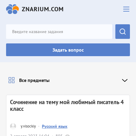
ZNARIUM.COM
Задать вопрос
Все предметы
Сочинение на тему мой любимый писатель 4
класс
y.visockiy
·
Русский язык