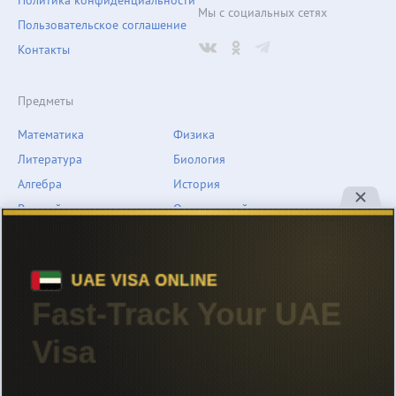
Политика конфиденциальности
Мы с социальных сетях
Пользовательское соглашение
Контакты
Предметы
Математика
Физика
Литература
Биология
Алгебра
История
Русский язык
Окружающий мир
Геометрия
География
Химия
Естествознание
Обществознание
Музыка
Английский язык
ОБЖ
Немецкий язык
Другое
Технологии
Информатика