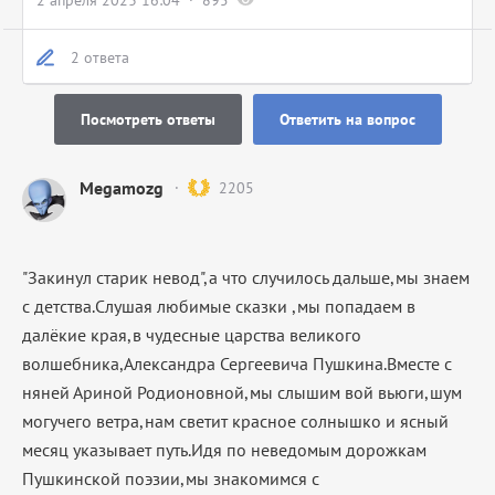
2 апреля 2023 16:04
895
2 ответа
Посмотреть ответы
Ответить на вопрос
Megamozg
2205
"Закинул старик невод",а что случилось дальше,мы знаем
с детства.Слушая любимые сказки ,мы попадаем в
далёкие края,в чудесные царства великого
волшебника,Александра Сергеевича Пушкина.Вместе с
няней Ариной Родионовной,мы слышим вой вьюги,шум
могучего ветра,нам светит красное солнышко и ясный
месяц указывает путь.Идя по неведомым дорожкам
Пушкинской поэзии,мы знакомимся с