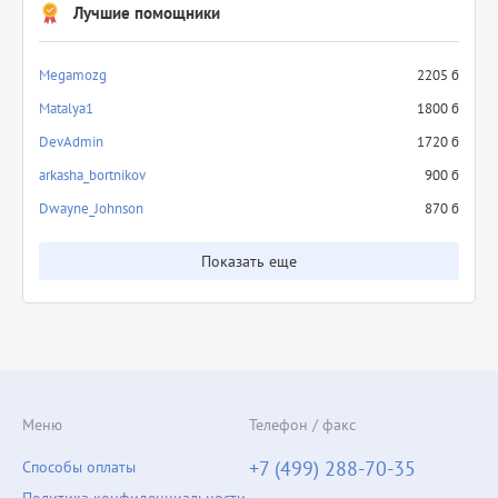
Лучшие помощники
Megamozg
2205 б
Matalya1
1800 б
DevAdmin
1720 б
arkasha_bortnikov
900 б
Dwayne_Johnson
870 б
Показать еще
Меню
Телефон / факс
+7 (499) 288-70-35
Способы оплаты