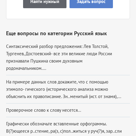
Найти нужный
Задать вопрос
Еще вопросы по категории Русский язык
Синтаксический разбор предложения: Лев Толстой,
Тургенев, Достоевский- все эти великие люди России
признавали Пушкина своим духовным
родоначальником....
На примере данных слов докажите, что с помощью
этимоло- гического (исторического анализа можно
объяснить их правописание. Зн..менитый (ист. от знамя),...
Проверочное слово к слову несется...
Графически обозначьте вставленные орфограммы.
В(?)ющееся р..стение, ра(з, с)пол..житься у руч(?)я, зар..сли