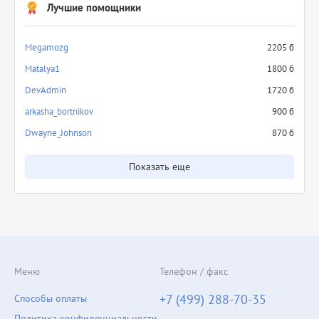
Лучшие помощники
Megamozg
2205 б
Matalya1
1800 б
DevAdmin
1720 б
arkasha_bortnikov
900 б
Dwayne_Johnson
870 б
Показать еще
Меню
Телефон / факс
+7 (499) 288-70-35
Способы оплаты
Политика конфиденциальности