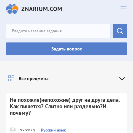
ZNARIUM.COM
Задать вопрос
Все предметы
Не похожие(непохожие) друг на друга дела.
Как пишется? Слитно или раздельно?И
почему?
y.visockiy
·
Русский язык