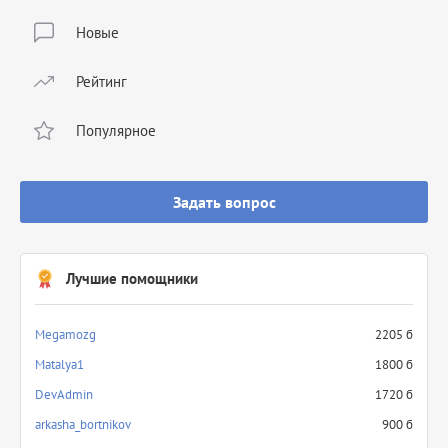
Новые
Рейтинг
Популярное
Задать вопрос
Лучшие помощники
Megamozg
2205 б
Matalya1
1800 б
DevAdmin
1720 б
arkasha_bortnikov
900 б