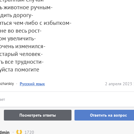
ь животное ручным-
дить дорогу-
ться чем-либо с избытком-
 не во весь рост-
м увеличить-
очень изменился-
старый человек-
ь все трудности-
уйста помогите
zharskiy
·
Русский язык
2 апреля 2023 
вет
Посмотреть ответы
Ответить на вопрос
dmin
1720