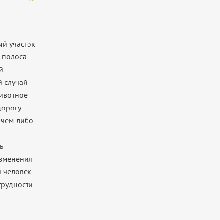
й участок
 полоса
й
 случай
ивотное
дорогу
 чем-либо
ь
зменения
 человек
трудности