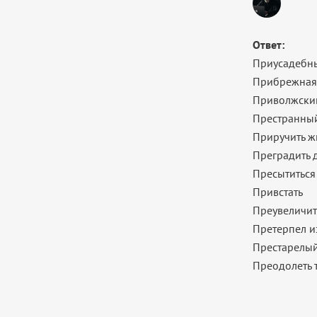
Ответ:
Приусадебны
Прибрежная
Приволжски
Престранный
Приручить ж
Преградить 
Пресытиться
Привстать
Преувеличит
Претерпел и
Престарелый
Преодолеть 