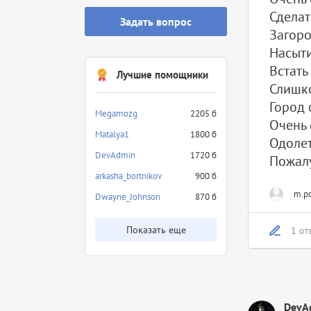
Сделат
Задать вопрос
Загоро
Насыти
Встать
Лучшие помощники
Слишко
Город 
Megamozg
2205 б
Очень 
Matalya1
1800 б
Одолет
DevAdmin
1720 б
Пожал
arkasha_bortnikov
900 б
m.po
Dwayne_Johnson
870 б
Показать еще
1 от
DevA