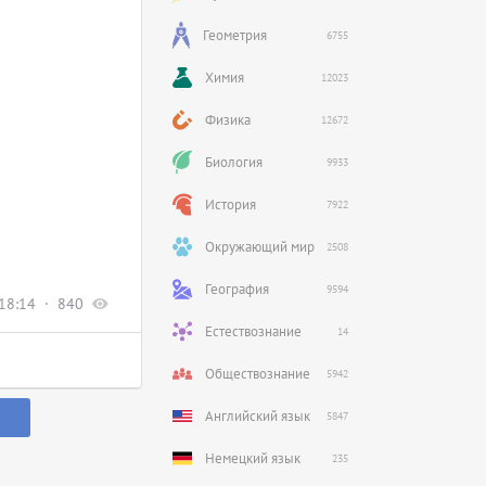
Геометрия
6755
Химия
12023
Физика
12672
Биология
9933
История
7922
Окружающий мир
2508
География
9594
18:14
840
Естествознание
14
Обществознание
5942
Английский язык
5847
Немецкий язык
235