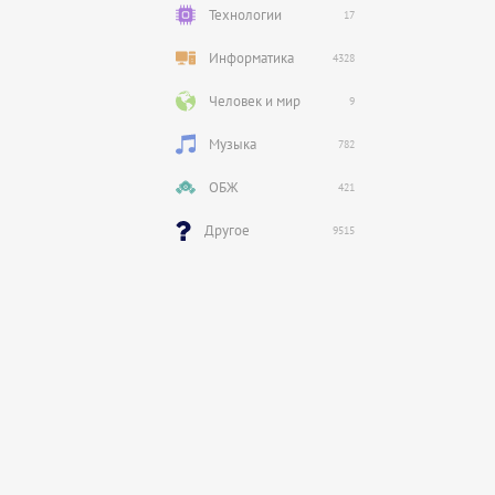
Технологии
17
Информатика
4328
Человек и мир
9
Музыка
782
ОБЖ
421
Другое
9515