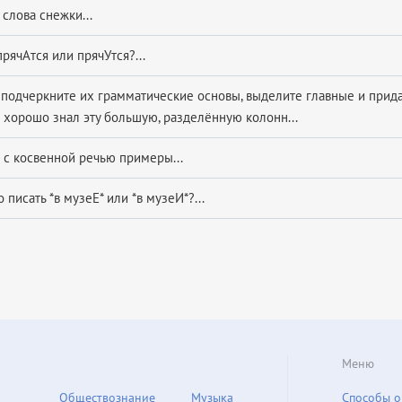
слова снежки...
рячАтся или прячУтся?...
 подчеркните их грамматические основы, выделите главные и прида
 хорошо знал эту большую, разделённую колонн...
с косвенной речью примеры...
 писать *в музеЕ* или *в музеИ*?...
Меню
Обществознание
Музыка
Способы о