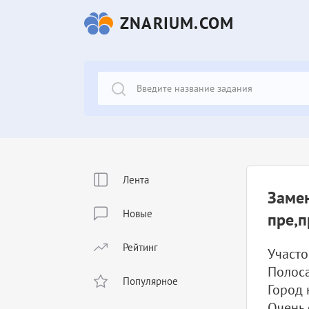
ZNARIUM.COM
Лента
Замен
Новые
пре,п
Рейтинг
Участо
Полоса
Популярное
Город 
Очень 