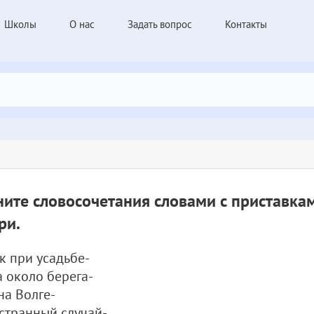
Школы
О нас
Задать вопрос
Контакты
ите словосочетания словами с приставка
ри.
к при усадьбе-
 около берега-
на Волге-
странный случай-