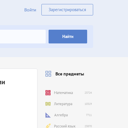
Войти
Зарегистрироваться
Найти
Все предметы
ми
Математика
23724
Литература
10319
Алгебра
7711
Русский язык
23870