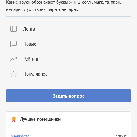
Какие звуки обозначают буквы ж и ш согл . мягк. тв. парн.
непарн. глух . звонк. парн э непарн....
Лента
Новые
Рейтинг
Популярное
Задать вопрос
Лучшие помощники
Megamozg
2205 б