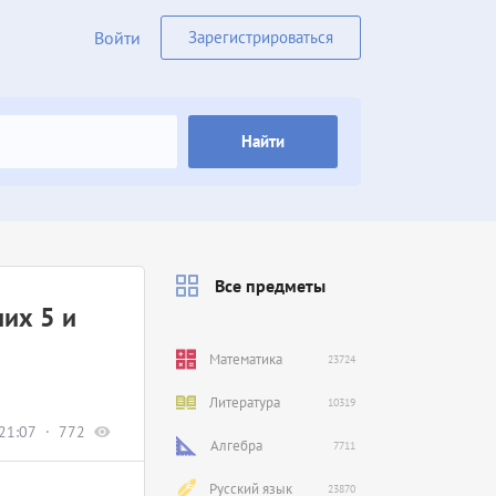
Войти
Зарегистрироваться
Найти
Все предметы
их 5 и
Математика
23724
Литература
10319
21:07
772
Алгебра
7711
Русский язык
23870