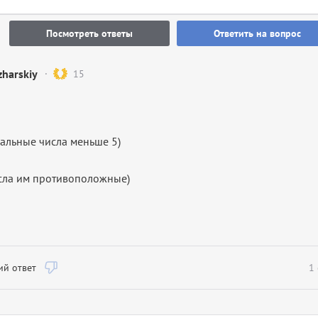
Посмотреть ответы
Ответить на вопрос
harskiy
15
ральные числа меньше 5)
числа им противоположные)
й ответ
1