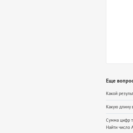
Еще вопро
Какой резуль
Какую длину в
Сумма цифр тр
Найти число А