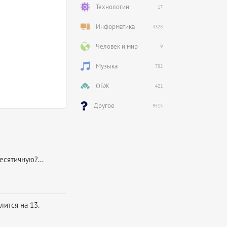
Технологии
17
Информатика
4328
Человек и мир
9
Музыка
782
ОБЖ
421
Другое
9515
есятичную?...
ится на 13.