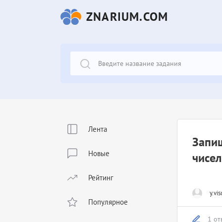
ZNARIUM.COM
Лента
Запи
Новые
чисе
Рейтинг
y.vis
Популярное
1 от