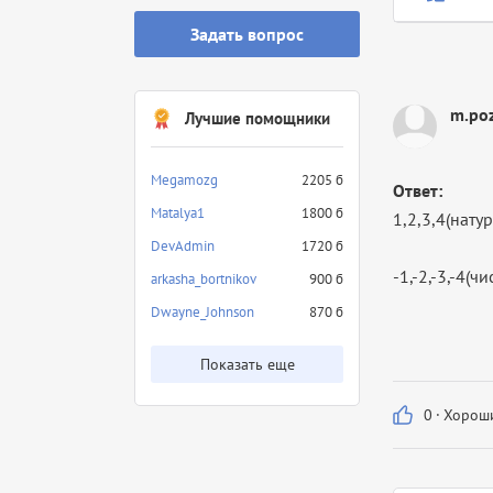
Задать вопрос
m.poz
Лучшие помощники
Megamozg
2205 б
Ответ:
Matalya1
1800 б
1,2,3,4(нату
DevAdmin
1720 б
-1,-2,-3,-4(
arkasha_bortnikov
900 б
Dwayne_Johnson
870 б
Показать еще
0
·
Хороши