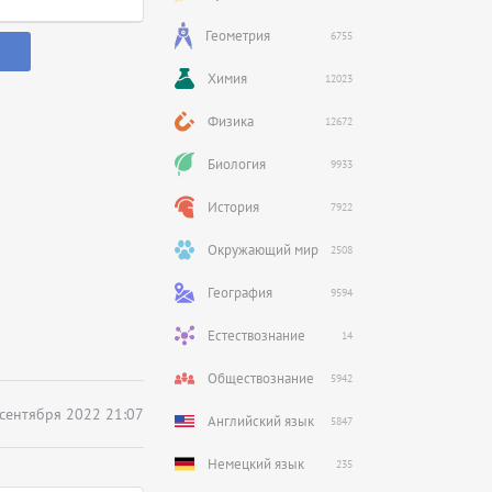
Геометрия
6755
Химия
12023
Физика
12672
Биология
9933
История
7922
Окружающий мир
2508
География
9594
Естествознание
14
Обществознание
5942
 сентября 2022 21:07
Английский язык
5847
Немецкий язык
235