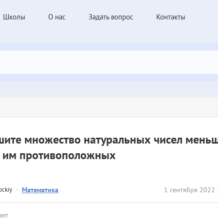
Школы
О нас
Задать вопрос
Контакты
шите множество натуральных чисел меньш
л им противоположных
ockiy
·
Математика
1 сентября 2022 
вет