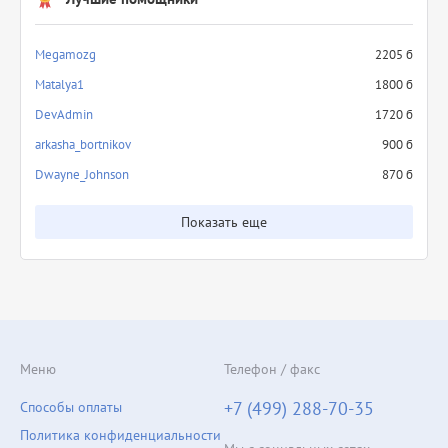
Megamozg
2205 б
Matalya1
1800 б
DevAdmin
1720 б
arkasha_bortnikov
900 б
Dwayne_Johnson
870 б
Показать еще
Меню
Телефон / факс
+7 (499) 288-70-35
Способы оплаты
Политика конфиденциальности