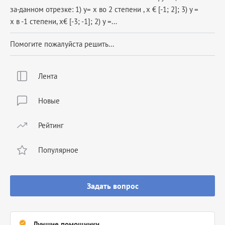
за-данном отрезке: 1) y= x во 2 степени , x € [-1; 2]; 3) у =
х в -1 степени, х€ [-3; -1]; 2) y =...
Помогите пожалуйста решить...
Лента
Новые
Рейтинг
Популярное
Задать вопрос
Лучшие помощники