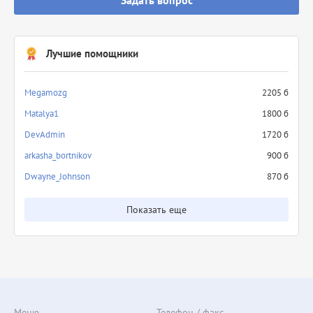
Задать вопрос
Лучшие помощники
Megamozg
2205 б
Matalya1
1800 б
DevAdmin
1720 б
arkasha_bortnikov
900 б
Dwayne_Johnson
870 б
Показать еще
Меню
Телефон / факс