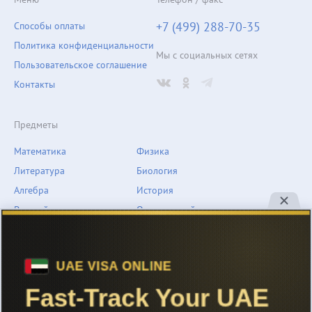
+7 (499) 288-70-35
Способы оплаты
Политика конфиденциальности
Мы с социальных сетях
Пользовательское соглашение
Контакты
Предметы
Математика
Физика
Литература
Биология
Алгебра
История
Русский язык
Окружающий мир
Геометрия
География
Химия
Естествознание
Обществознание
Музыка
Английский язык
ОБЖ
Немецкий язык
Другое