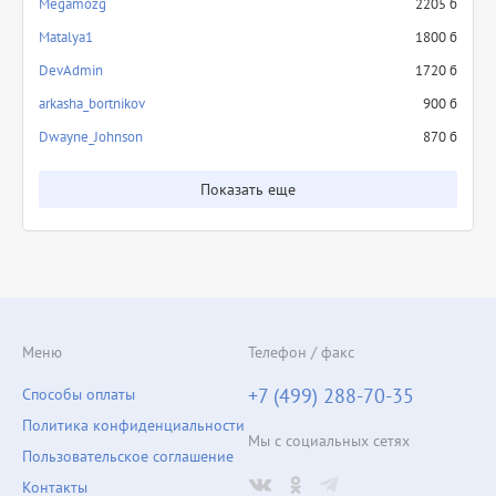
Megamozg
2205 б
Matalya1
1800 б
DevAdmin
1720 б
arkasha_bortnikov
900 б
Dwayne_Johnson
870 б
Показать еще
Меню
Телефон / факс
+7 (499) 288-70-35
Способы оплаты
Политика конфиденциальности
Мы с социальных сетях
Пользовательское соглашение
Контакты