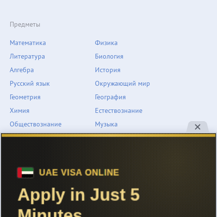
Предметы
Математика
Физика
Литература
Биология
Алгебра
История
Русский язык
Окружающий мир
Геометрия
География
Химия
Естествознание
Обществознание
Музыка
Английский язык
ОБЖ
Немецкий язык
Другое
Технологии
Информатика
Человек и мир