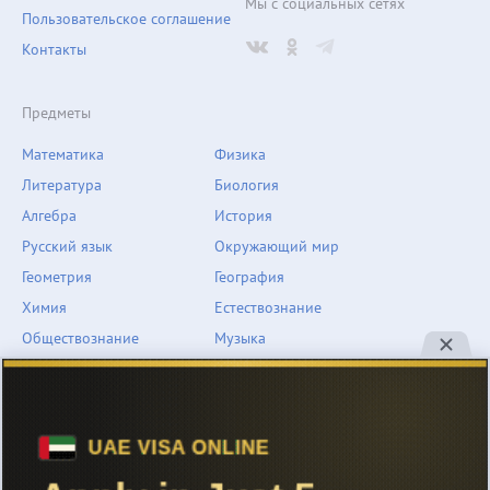
Мы с социальных сетях
Пользовательское соглашение
Контакты
Предметы
Математика
Физика
Литература
Биология
Алгебра
История
Русский язык
Окружающий мир
Геометрия
География
Химия
Естествознание
Обществознание
Музыка
Английский язык
ОБЖ
Немецкий язык
Другое
Технологии
Информатика