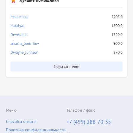
Лучшие помощники
Megamozg
2205 б
Matalya1
1800 б
DevAdmin
1720 б
arkasha_bortnikov
900 б
Dwayne_Johnson
870 б
Показать еще
Меню
Телефон / факс
+7 (499) 288-70-35
Способы оплаты
Политика конфиденциальности