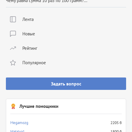
Чему равна сумма 10 раз по 100 грамм?...
Лента
Новые
Рейтинг
Популярное
Задать вопрос
Лучшие помощники
Megamozg
2205 б
Matalya1
1800 б