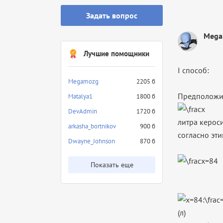
Задать вопрос
Mega
Лучшие помощники
I способ:
Megamozg
2205 б
Предположим
Matalya1
1800 б
DevAdmin
1720 б
литра кероси
arkasha_bortnikov
900 б
согласно эт
Dwayne_Johnson
870 б
Показать еще
(л)