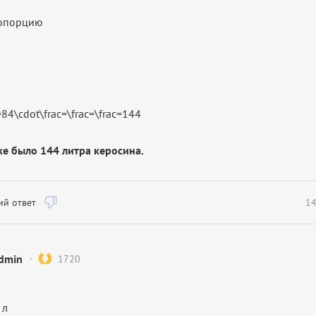
ропорцию
ке было 144 литра керосина.
й ответ
14
dmin
1720
 л