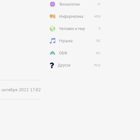
Технологии
17
Информатика
4328
Человек и мир
9
Музыка
782
ОБЖ
421
Другое
9515
 октября 2022 17:02