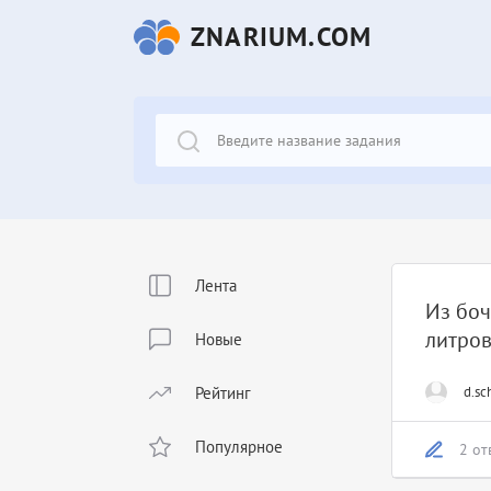
ZNARIUM.COM
Лента
Из боч
литров
Новые
Рейтинг
d.sc
Популярное
2 от