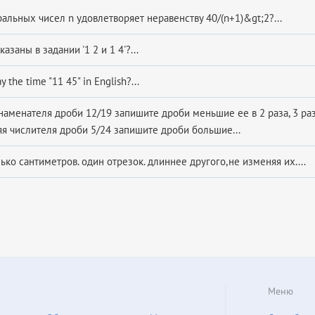
альных чисел n удовлетворяет неравенству 40/(n+1)&gt;2?...
азаны в задании '1 2 и 1 4'?...
 the time "11 45" in English?...
аменателя дроби 12/19 запишите дроби меньшие ее в 2 раза, 3 раза,
яя числителя дроби 5/24 запишите дроби большие...
лько сантиметров. один отрезок. длиннее другого,не изменяя их....
Меню