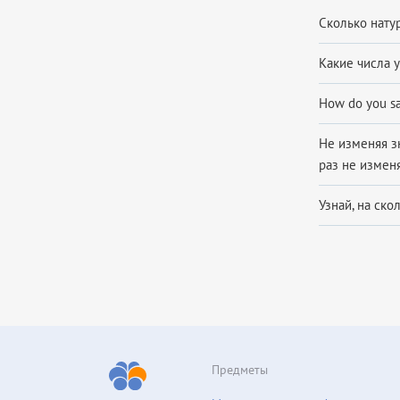
Сколько натур
Какие числа ук
How do you say
Не изменяя зн
раз не измен
Узнай, на ско
Предметы