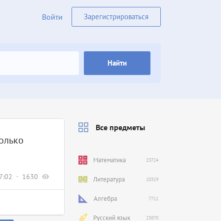
Войти
Зарегистрироваться
Найти
Все предметы
колько
Математика
23724
7:02
1630
Литература
10319
Алгебра
7711
Русский язык
23870