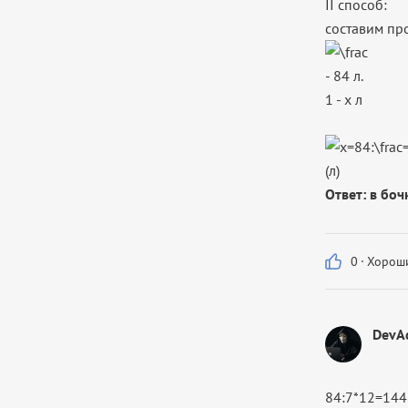
II способ:
составим п
- 84 л.
1 - х л
(л)
Ответ: в боч
0
·
Хороши
DevA
84:7*12=144