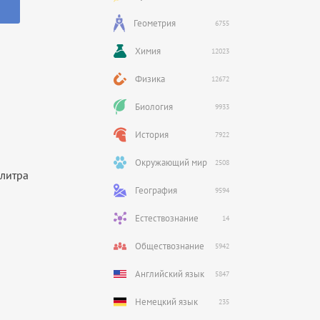
Геометрия
6755
Химия
12023
Физика
12672
Биология
9933
История
7922
Окружающий мир
2508
 литра
География
9594
Естествознание
14
Обществознание
5942
Английский язык
5847
Немецкий язык
235