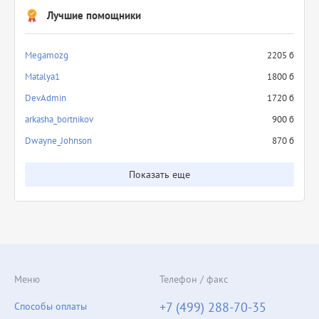
Лучшие помощники
Megamozg
2205 б
Matalya1
1800 б
DevAdmin
1720 б
arkasha_bortnikov
900 б
Dwayne_Johnson
870 б
Показать еще
Меню
Телефон / факс
+7 (499) 288-70-35
Способы оплаты