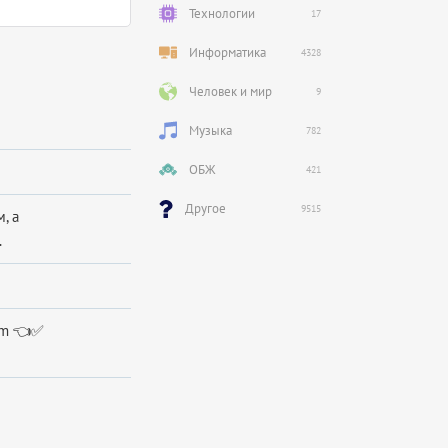
Технологии
17
Информатика
4328
Человек и мир
9
Музыка
782
ОБЖ
421
Другое
9515
, а
.
com 👈✅