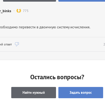
ar_binks
775
еобходимо перевести в двоичную систему исчисления.
й ответ
2
Остались вопросы?
Найти нужный
Задать вопрос