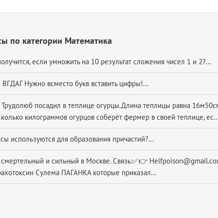
сы по категории Математика
олучится, если умножить на 10 результат сложения чисел 1 и 2?...
 ВГДАГ Нужно всместо букв вставить цифры!...
Трудолюб посадил в теплице огурцы.Длина теплицы равна 16м50см
колько килограммов огурцов соберёт фермер в своей теплице, ес..
сы используются для образования причастий?...
д: смертельный и сильный в Москве. Связь:✅️👉 Helfpoison@gmail.
рахотоксин Сулема ПАГАНКА которые приказал...