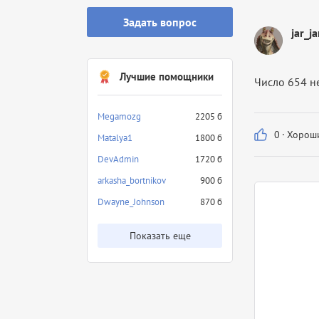
Задать вопрос
jar_j
Лучшие помощники
Число 654 н
Megamozg
2205 б
0
·
Хороши
Matalya1
1800 б
DevAdmin
1720 б
arkasha_bortnikov
900 б
Dwayne_Johnson
870 б
Показать еще