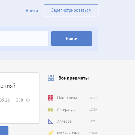
Войти
Зарегистрироваться
Найти
Все предметы
ления?
Математика
23724
05:28
358
Литература
10319
Алгебра
7711
Русский язык
23870