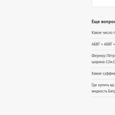
Еще вопро
Какое число п
АБВГ + АБВГ =
Фермер Пётр 
ширина-12м.С
Какие суффик
Где купить я
жидкость Бат