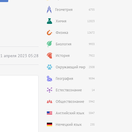
Геометрия
6755
Химия
12023
Физика
12672
Биология
9933
1 апреля 2023 05:28
История
7922
Окружающий мир
2508
География
9594
Естествознание
14
Обществознание
5942
Английский язык
5847
Немецкий язык
235