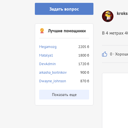
Задать вопрос
kroks
Лучшие помощники
В 4 метрах 4
Megamozg
2205 б
0
·
Хороши
Matalya1
1800 б
DevAdmin
1720 б
arkasha_bortnikov
900 б
Dwayne_Johnson
870 б
Показать еще