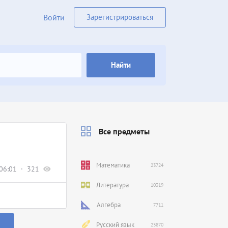
Войти
Зарегистрироваться
Найти
Все предметы
Математика
23724
06:01
321
Литература
10319
Алгебра
7711
Русский язык
23870