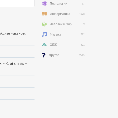
Технологии
17
Информатика
4328
Человек и мир
9
айдите частное.
Музыка
782
ОБЖ
421
Другое
9515
x = -1 а) sin 3x =