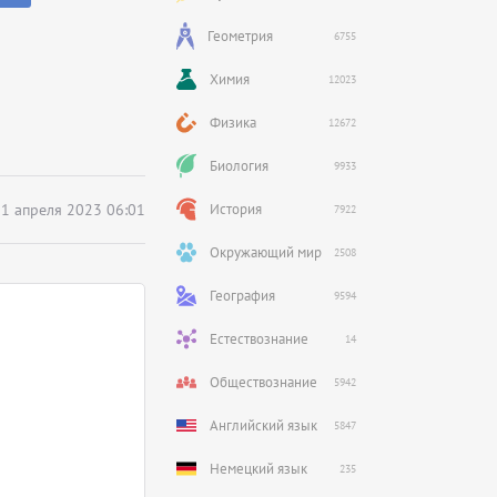
Геометрия
6755
Химия
12023
Физика
12672
Биология
9933
1 апреля 2023 06:01
История
7922
Окружающий мир
2508
География
9594
Естествознание
14
Обществознание
5942
Английский язык
5847
Немецкий язык
235