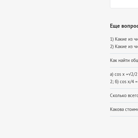
Еще вопро
1) Какие из ч
2) Какие из чи
Как найти общ
а) cos x =√2/2 
2; б) cos x/4 =
Сколько всег
Какова стоимос