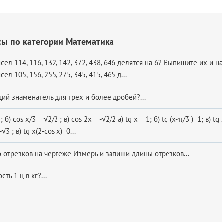
сы по категории Математика
исел 114, 116, 132, 142, 372, 438, 646 делятся на 6? Выпишите их и н
сел 105, 156, 255, 275, 345, 415, 465 д...
ий знаменатель для трех и более дробей?...
; б) cos x/3 = √2/2 ; в) cos 2x = -√2/2 а) tg x = 1; б) tg (x-π/3 )=1; в) tg 
-√3 ; в) tg x(2-cos x)=0...
о отрезков на чертеже Измерь и запиши длины отрезков...
ть 1 ц в кг?...