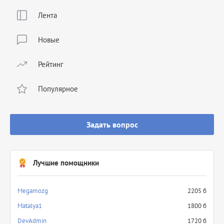
Лента
Новые
Рейтинг
Популярное
Задать вопрос
Лучшие помощники
Megamozg
2205 б
Matalya1
1800 б
DevAdmin
1720 б