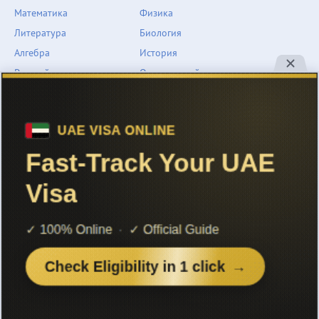
Математика
Физика
Литература
Биология
Алгебра
История
Русский язык
Окружающий мир
Геометрия
География
Химия
Естествознание
Обществознание
Музыка
Английский язык
ОБЖ
Немецкий язык
Другое
Технологии
Информатика
Человек и мир
support@znarium.com
© 2022 Znarium.com