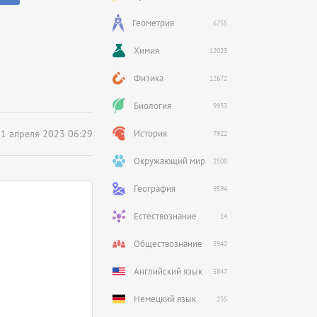
Геометрия
6755
Химия
12023
Физика
12672
Биология
9933
1 апреля 2023 06:29
История
7922
Окружающий мир
2508
География
9594
Естествознание
14
Обществознание
5942
Английский язык
5847
Немецкий язык
235