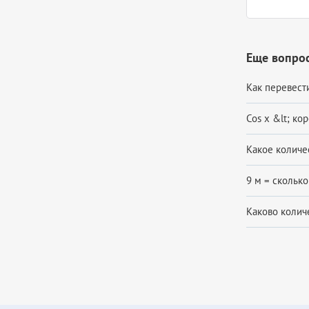
Еще вопро
Как перевести
Cos x &lt; ко
Какое количе
9 м = сколько
Каково количе