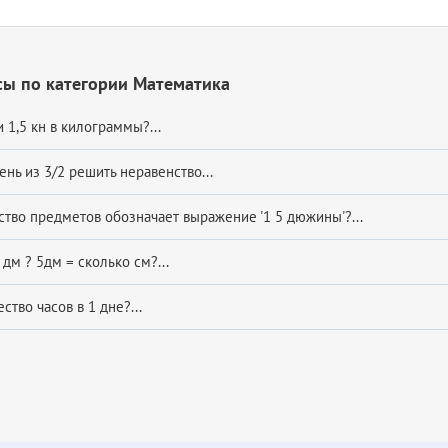
сы по категории Математика
 1,5 кн в килограммы?...
рень из 3/2 решить неравенство...
ство предметов обозначает выражение '1 5 дюжины'?...
 дм ? 5дм = сколько см?...
ство часов в 1 дне?...