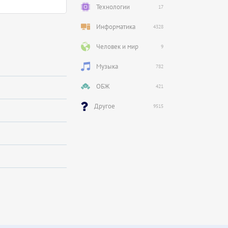
Технологии
17
Информатика
4328
Человек и мир
9
Музыка
782
ОБЖ
421
Другое
9515