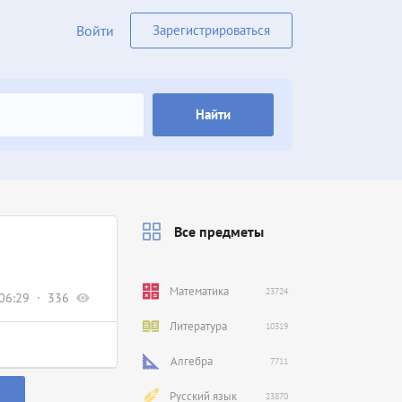
Войти
Зарегистрироваться
Найти
Все предметы
Математика
23724
06:29
336
Литература
10319
Алгебра
7711
Русский язык
23870