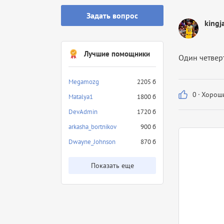
Задать вопрос
kingj
Лучшие помощники
Один четвер
Megamozg
2205 б
0
·
Хороши
Matalya1
1800 б
DevAdmin
1720 б
arkasha_bortnikov
900 б
Dwayne_Johnson
870 б
Показать еще