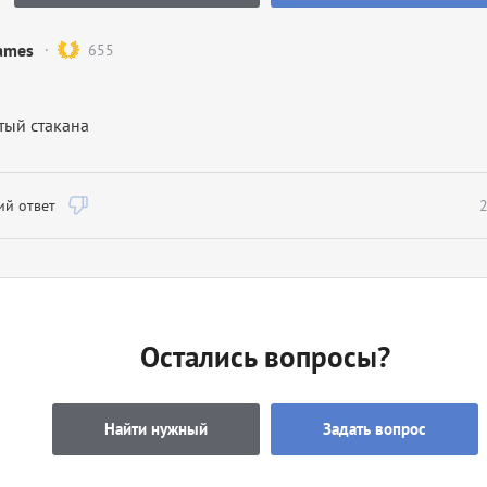
ames
655
тый стакана
й ответ
2
Остались вопросы?
Найти нужный
Задать вопрос