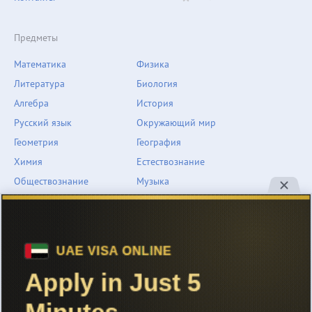
Предметы
Математика
Физика
Литература
Биология
Алгебра
История
Русский язык
Окружающий мир
Геометрия
География
Химия
Естествознание
Обществознание
Музыка
Английский язык
ОБЖ
Немецкий язык
Другое
Технологии
Информатика
Человек и мир