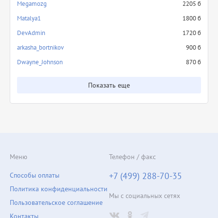
Megamozg
2205 б
Matalya1
1800 б
DevAdmin
1720 б
arkasha_bortnikov
900 б
Dwayne_Johnson
870 б
Показать еще
Меню
Телефон / факс
+7 (499) 288-70-35
Способы оплаты
Политика конфиденциальности
Мы с социальных сетях
Пользовательское соглашение
Контакты