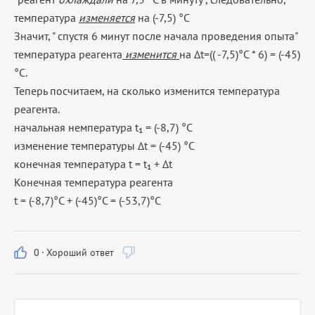
температура
изменяется
на (-7,5) °C
Значит, " спустя 6 минут после начала проведения опыта"
температура реагента
изменится
на Δt=(( -7,5)°C * 6) = (-45)
°C.
Теперь посчитаем, на сколько изменится температура
реагента.
начальная немпература t₁ = (-8,7) °С
изменение температуры Δt = (-45) °C
конечная температура t = t₁ + Δt
Конечная температура реагента
t = (-8,7)°С + (-45)°C = (-53,7)°C
0
·
Хороший ответ