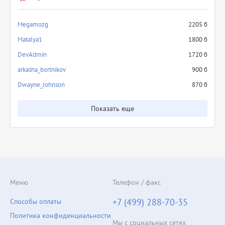
Megamozg
2205 б
Matalya1
1800 б
DevAdmin
1720 б
arkasha_bortnikov
900 б
Dwayne_Johnson
870 б
Показать еще
Меню
Телефон / факс
+7 (499) 288-70-35
Способы оплаты
Политика конфиденциальности
Мы с социальных сетях