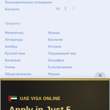
Пользовательское соглашение
Контакты
Предметы
Математика
Физика
Литература
Биология
Алгебра
История
Русский язык
Окружающий мир
Геометрия
География
Химия
Естествознание
Обществознание
Музыка
Английский язык
ОБЖ
Немецкий язык
Другое
Технологии
Информатика
Человек и мир