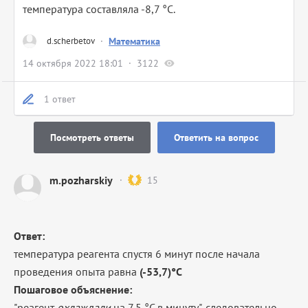
температура составляла -8,7 °С.​
d.scherbetov
·
Математика
14 октября 2022 18:01
3122
1 ответ
Посмотреть ответы
Ответить на вопрос
m.pozharskiy
15
Ответ:
температура реагента спустя 6 минут после начала
проведения опыта равна
(-53,7)°C
Пошаговое объяснение:
"реагент
охлаждали
на 7,5 °C в минуту", следовательно,