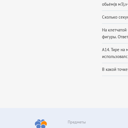
обьём(в м3),v
Сколько секун
На клетчатой 
фигуры. Ответ
А14. Тире на
использовался
В какой точк
Предметы