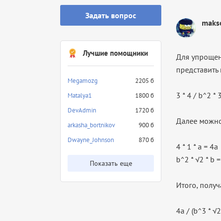
Задать вопрос
makso
Лучшие помощники
Для упрощен
представить 
Megamozg
2205 б
3 * 4 / b^2 * 3
Matalya1
1800 б
DevAdmin
1720 б
Далее можно
arkasha_bortnikov
900 б
Dwayne_Johnson
870 б
4 * 1 * a = 4a
b^2 * √2 * b 
Показать еще
Итого, получ
4a / (b^3 * √2