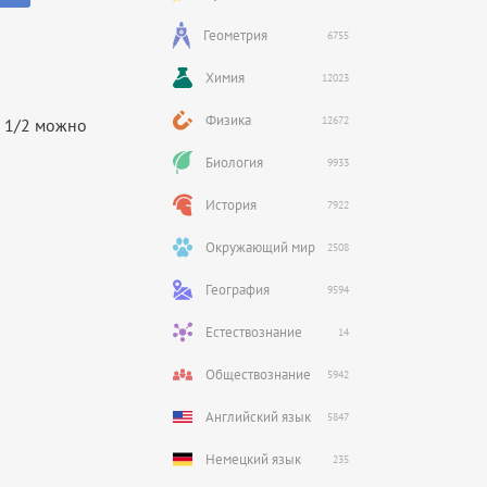
Геометрия
6755
Химия
12023
Физика
12672
з 1/2 можно
Биология
9933
История
7922
Окружающий мир
2508
География
9594
Естествознание
14
Обществознание
5942
Английский язык
5847
Немецкий язык
235