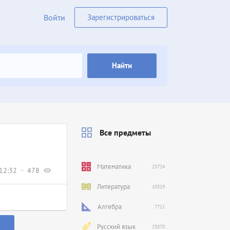
Войти
Зарегистрироваться
Найти
Все предметы
Математика
23724
12:32
478
Литература
10319
Алгебра
7711
Русский язык
23870