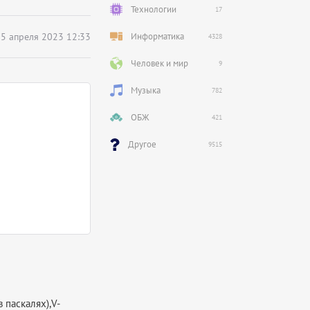
Технологии
17
5 апреля 2023 12:33
Информатика
4328
Человек и мир
9
Музыка
782
ОБЖ
421
Другое
9515
 паскалях),V-