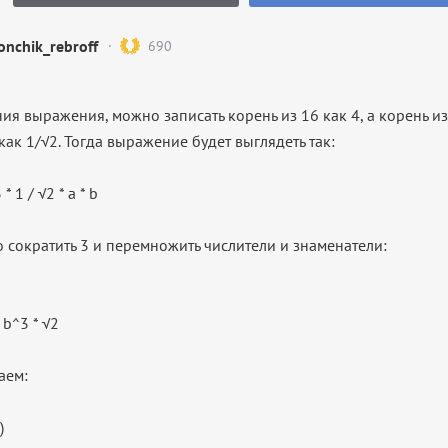
nchik_rebroff
690
ия выражения, можно записать корень из 16 как 4, а корень и
как 1/√2. Тогда выражение будет выглядеть так:
 * 1 / √2 * a * b
 сократить 3 и перемножить числители и знаменатели:
= b^3 * √2
аем:
)