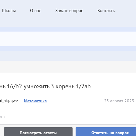
Школы
О нас
Задать вопрос
Контакты
нь 16/b2 умножить 3 корень 1/2ab
ri_niqzqwe
·
Математика
25 апреля 2023 
вет
Посмотреть ответы
Ответить на вопрос