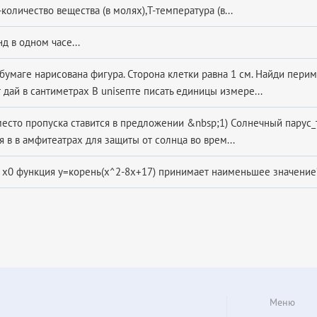
-количество вещества (в молях),T-температура (в...
д в одном часе...
бумаге нарисована фигура. Сторона клетки равна 1 см. Найди перим
 дай в сантиметрах В unіѕепте писать единицы измере...
 место пропуска ставится в предложении &nbsp;1) Солнечный парус_
 в в амфитеатрах для защиты от солнца во врем...
е х0 функция у=корень(х^2-8х+17) принимает наименьшее значение?
Меню