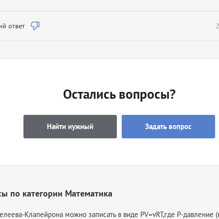
й ответ
2
Остались вопросы?
Найти нужный
Задать вопрос
сы по категории Математика
елеева-Клапейрона можно записать в виде PV=vRT,где P-давление (в