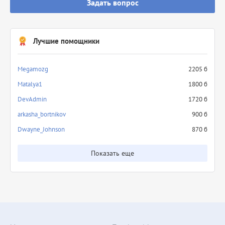
Задать вопрос
Лучшие помощники
Megamozg
2205 б
Matalya1
1800 б
DevAdmin
1720 б
arkasha_bortnikov
900 б
Dwayne_Johnson
870 б
Показать еще