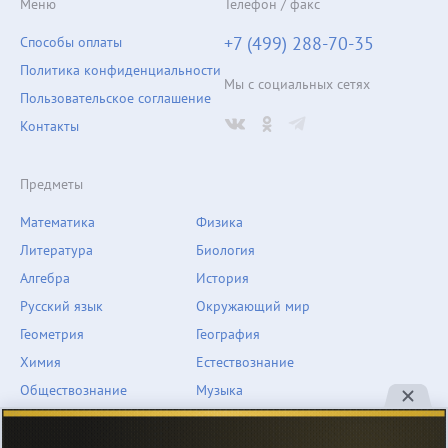
Меню
Телефон / факс
+7 (499) 288-70-35
Способы оплаты
Политика конфиденциальности
Мы с социальных сетях
Пользовательское соглашение
Контакты
Предметы
Математика
Физика
Литература
Биология
Алгебра
История
Русский язык
Окружающий мир
Геометрия
География
Химия
Естествознание
Обществознание
Музыка
Английский язык
ОБЖ
Немецкий язык
Другое