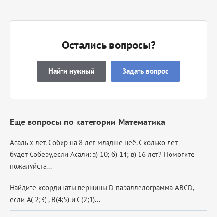
Остались вопросы?
Найти нужный
Задать вопрос
Еще вопросы по категории Математика
Асаль х лет. Собир на 8 лет младше неё. Сколько лет
будет Соберу,если Асали: а) 10; б) 14; в) 16 лет? Помогите
пожалуйста...
Найдите координаты вершины D параллелограмма ABCD,
если А(-2;3) , В(4;5) и С(2;1)...