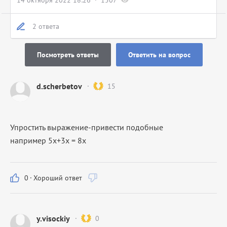
14 октября 2022 18:26
1507
2 ответа
Посмотреть ответы
Ответить на вопрос
d.scherbetov
15
Упростить выражение-привести подобные
например 5х+3х = 8х
0
·
Хороший ответ
y.visockiy
0