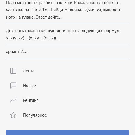
План мест­но­сти раз­бит на клетки. Каж­дая клет­ка обо­зна­
ча­ет квад­рат 1м × 1м . Най­ди­те пло­щадь участка, вы­де­лен­
но­го на плане. Ответ дайте...
Доказать тождественную истинность следующих формул
x→(y→z)→(x→y→(x→z))...
ариант 2:...
Лента
Новые
Рейтинг
Популярное