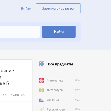
Войти
Зарегистрироваться
Найти
Все предметы
тояние
х
Математика
23724
ке Б
Литература
10319
8:27
1608
Алгебра
7711
Русский язык
23870