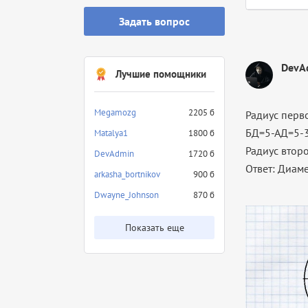
Задать вопрос
DevA
Лучшие помощники
Megamozg
2205 б
Радиус перв
БД=5-АД=5-3
Matalya1
1800 б
Радиус втор
DevAdmin
1720 б
Ответ: Диам
arkasha_bortnikov
900 б
Dwayne_Johnson
870 б
Показать еще