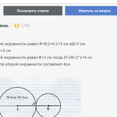
Посмотреть ответы
Ответить на вопрос
dmin
1720
ой окружности равен R=D:2=6:2=3 см, АД=3 см.
=2 см
ой окружности равен R=2 см. тогда D=2R=2*2=4 см
етр второй окружности составляет 4см