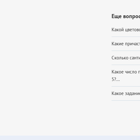
Еще вопро
Какой цветово
Какие причас
Сколько санти
Какое число п
5?...
Какое задание