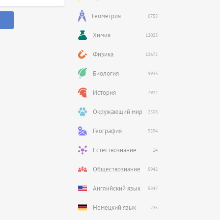
Геометрия
6755
Химия
12023
Физика
12672
Биология
9933
История
7922
Окружающий мир
2508
География
9594
Естествознание
14
Обществознание
5942
Английский язык
5847
Немецкий язык
235