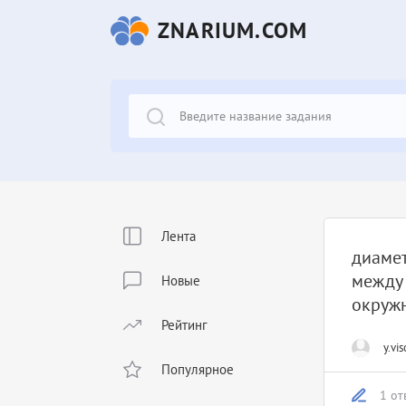
ZNARIUM.COM
Лента
диамет
между 
Новые
окружн
Рейтинг
y.vis
Популярное
1 от