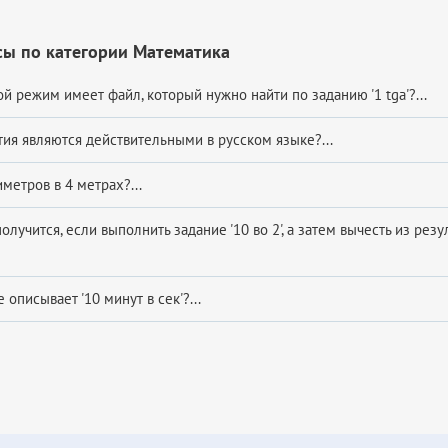
сы по категории Математика
й режим имеет файл, который нужно найти по заданию '1 tga'?...
тия являются действительными в русском языке?...
метров в 4 метрах?...
олучится, если выполнить задание '10 во 2', а затем вычесть из резу
 описывает '10 минут в сек'?...