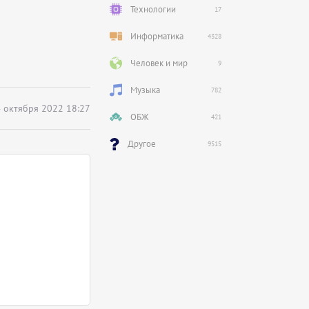
Технологии
17
Информатика
4328
Человек и мир
9
Музыка
782
 октября 2022 18:27
ОБЖ
421
Другое
9515