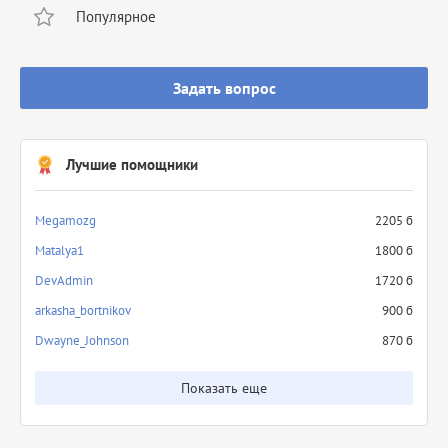
Популярное
Задать вопрос
Лучшие помощники
Megamozg
2205 б
Matalya1
1800 б
DevAdmin
1720 б
arkasha_bortnikov
900 б
Dwayne_Johnson
870 б
Показать еще