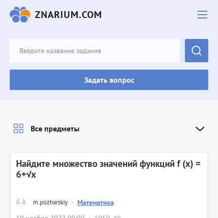
ZNARIUM.COM
Задать вопрос
Все предметы
Найдите множество значений функций f (x) =
6+√x
m.pozharskiy
·
Математика