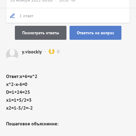
10 ноября 2022 00:00
1050
1 ответ
Посмотреть ответы
Ответить на вопрос
y.visockiy
0
Ответ:x+6=x^2
x^2-x-6=0
D=1+24=25
x1=1+5/2=3
x2=1-5/2=-2
Пошаговое объяснение: