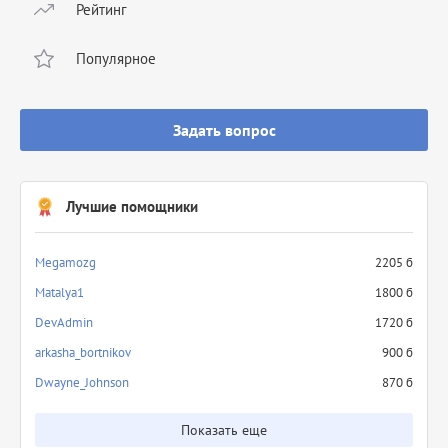
Рейтинг
Популярное
Задать вопрос
Лучшие помощники
Megamozg
2205 б
Matalya1
1800 б
DevAdmin
1720 б
arkasha_bortnikov
900 б
Dwayne_Johnson
870 б
Показать еще