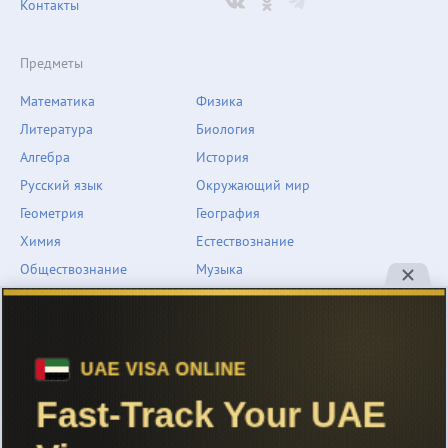
Контакты
Предметы
Математика
Физика
Литература
Биология
Алгебра
История
Русский язык
Окружающий мир
Геометрия
География
Химия
Естествознание
Обществознание
Музыка
Английский язык
ОБЖ
Немецкий язык
Другое
Технологии
Информатика
Человек и мир