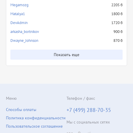
Megamozg
2205 б
Matalya1
1800 б
DevAdmin
1720 б
arkasha_bortnikov
900 б
Dwayne_Johnson
870 б
Показать еще
Меню
Телефон / факс
+7 (499) 288-70-35
Способы оплаты
Политика конфиденциальности
Мы с социальных сетях
Пользовательское соглашение