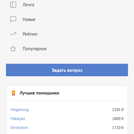
Лента
Новые
Рейтинг
Популярное
Задать вопрос
Лучшие помощники
Megamozg
2205 б
Matalya1
1800 б
DevAdmin
1720 б