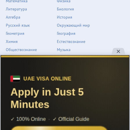
Математика
Физика
Литература
Биология
Алгебра
История
Русский язык
Окружающий мир
Геометрия
География
Химия
Естествознание
Обществознание
Музыка
Английский язык
ОБЖ
Немецкий язык
Другое
Технологии
Информатика
Человек и мир
support@znarium.com
© 2022 Znarium.com