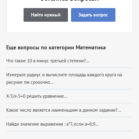
Найти нужный
Задать вопрос
Еще вопросы по категории Математика
Что такое 10 в минус третьей степени?...
Измерьте радиус и вычислите площадь каждого круга на
рисунке пж срооочно​...
Х-5/x-5=0 решить уравнение...
Какое число является наименьшим в данном задании?...
Найди значение выражения : а*7, если а=б,9...